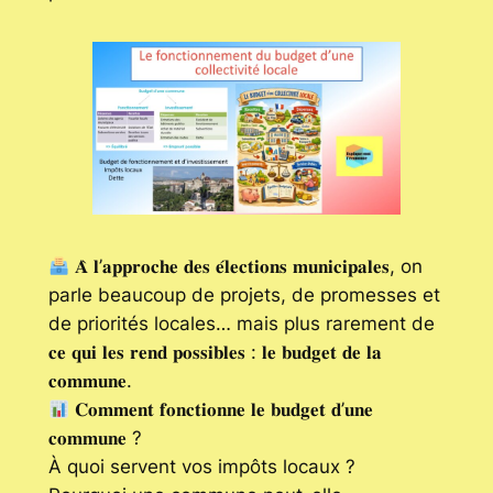
𝐀̀ 𝐥’𝐚𝐩𝐩𝐫𝐨𝐜𝐡𝐞 𝐝𝐞𝐬 𝐞́𝐥𝐞𝐜𝐭𝐢𝐨𝐧𝐬 𝐦𝐮𝐧𝐢𝐜𝐢𝐩𝐚𝐥𝐞𝐬, on
parle beaucoup de projets, de promesses et
de priorités locales… mais plus rarement de
𝐜𝐞 𝐪𝐮𝐢 𝐥𝐞𝐬 𝐫𝐞𝐧𝐝 𝐩𝐨𝐬𝐬𝐢𝐛𝐥𝐞𝐬 : 𝐥𝐞 𝐛𝐮𝐝𝐠𝐞𝐭 𝐝𝐞 𝐥𝐚
𝐜𝐨𝐦𝐦𝐮𝐧𝐞.
𝐂𝐨𝐦𝐦𝐞𝐧𝐭 𝐟𝐨𝐧𝐜𝐭𝐢𝐨𝐧𝐧𝐞 𝐥𝐞 𝐛𝐮𝐝𝐠𝐞𝐭 𝐝’𝐮𝐧𝐞
𝐜𝐨𝐦𝐦𝐮𝐧𝐞 ?
À quoi servent vos impôts locaux ?