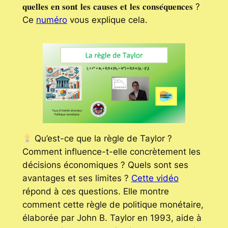
𝐪𝐮𝐞𝐥𝐥𝐞𝐬 𝐞𝐧 𝐬𝐨𝐧𝐭 𝐥𝐞𝐬 𝐜𝐚𝐮𝐬𝐞𝐬 𝐞𝐭 𝐥𝐞𝐬 𝐜𝐨𝐧𝐬𝐞́𝐪𝐮𝐞𝐧𝐜𝐞𝐬 ?
Ce
numéro
vous explique cela.
Qu’est-ce que la règle de Taylor ?
Comment influence-t-elle concrètement les
décisions économiques ? Quels sont ses
avantages et ses limites ?
Cette vidéo
répond à ces questions. Elle montre
comment cette règle de politique monétaire,
élaborée par John B. Taylor en 1993, aide à