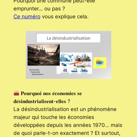
Pourquoi une commune peut-elle
emprunter… ou pas ?
Ce numéro
vous explique cela.
𝐏𝐨𝐮𝐫𝐪𝐮𝐨𝐢 𝐧𝐨𝐬 𝐞́𝐜𝐨𝐧𝐨𝐦𝐢𝐞𝐬 𝐬𝐞
𝐝𝐞́𝐬𝐢𝐧𝐝𝐮𝐬𝐭𝐫𝐢𝐚𝐥𝐢𝐬𝐞𝐧𝐭-𝐞𝐥𝐥𝐞𝐬 ?
La désindustrialisation est un phénomène
majeur qui touche les économies
développées depuis les années 1970… mais
de quoi parle-t-on exactement ? Et surtout,